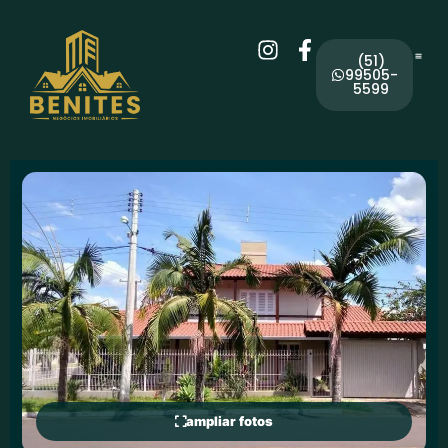
(51)
99505-
5599
ampliar fotos