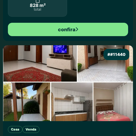
828 m²
total
confira
##11440
Casa
Venda