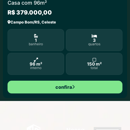
Casa com 96m²
R$ 379.000,00
Campo Bom/RS, Celeste
1
3
banheiro
quartos
96 m²
150 m²
interno
total
confira
Nossa