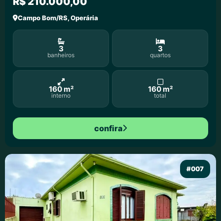
R$ 210.000,00
Campo Bom/RS, Operária
3
3
banheiros
quartos
160 m²
160 m²
interno
total
confira
#007