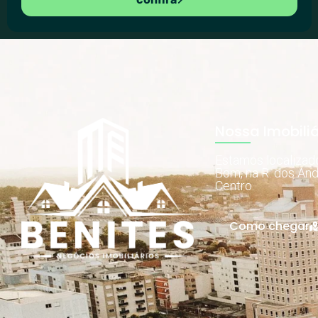
Nossa Imobiliá
Estamos localiza
Bom, na R. dos And
Centro.
Como chegar