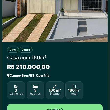
Casa
Venda
Casa com 160m²
R$ 210.000,00
Campo Bom/RS, Operária
3
3
160 m²
160 m²
banheiros
quartos
interno
total
confira