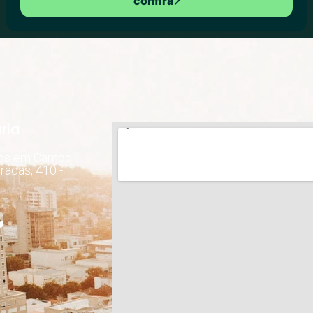
confira
ria
dos em Campo
radas, 410 -