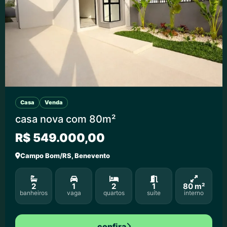
Casa
Venda
casa nova com 80m²
R$ 549.000,00
Campo Bom/RS, Benevento
2
1
2
1
80 m²
banheiros
vaga
quartos
suíte
interno
confira