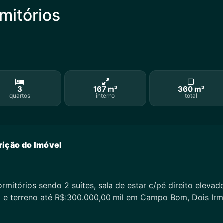
mitórios
3
167 m²
360 m²
quartos
interno
total
ição do Imóvel
itórios sendo 2 suítes, sala de estar c/pé direito elevad
ra e terreno até R$:300.000,00 mil em Campo Bom, Dois Irm