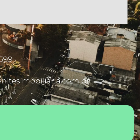
5599
itesimobiliaria.com.br