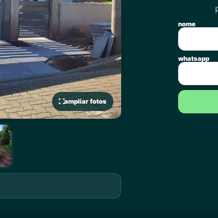
nome
whatsapp
ampliar fotos