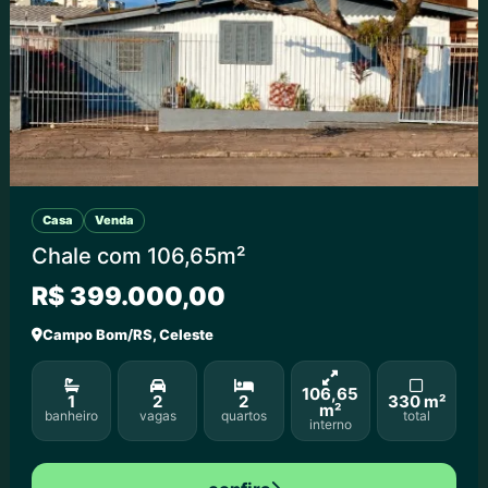
Casa
Venda
Chale com 106,65m²
R$ 399.000,00
Campo Bom/RS, Celeste
106,65
1
2
2
330 m²
m²
banheiro
vagas
quartos
total
interno