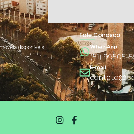
Fale Conosco
imóveis disponíveis.
WhatsApp
(51) 99505-
E-mail
contato@ben