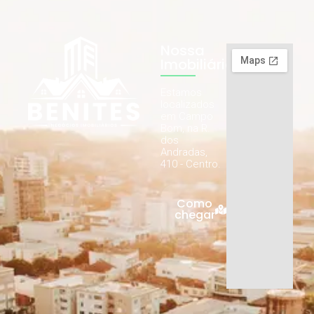
Nossa
Imobiliária
Estamos
localizados
em Campo
Bom, na R.
dos
Andradas,
410 - Centro.
Como
chegar