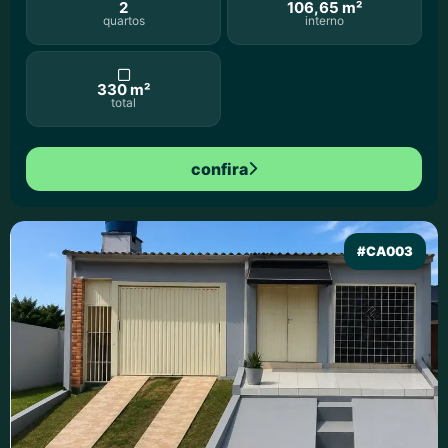
2
106,65 m²
quartos
interno
330 m²
total
confira
#CA003