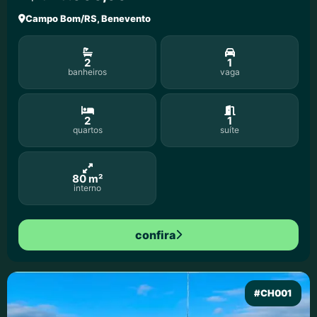
Campo Bom/RS, Benevento
2
1
banheiros
vaga
2
1
quartos
suíte
80 m²
interno
confira
#CH001