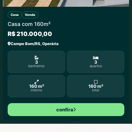
Casa
Venda
Casa com 160m²
R$ 210.000,00
Campo Bom/RS, Operária
3
3
banheiros
quartos
160 m²
160 m²
interno
total
confira