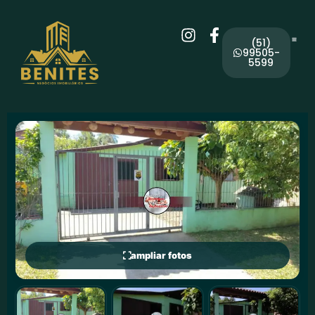
(51)
99505-
5599
ampliar fotos