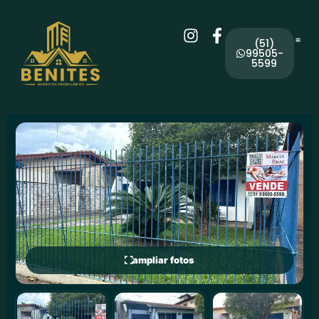
(51)
99505-
5599
ampliar fotos