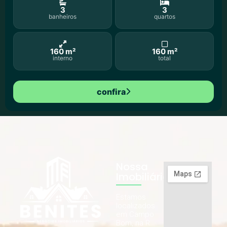
3
3
banheiros
quartos
160 m²
160 m²
interno
total
confira
Nossa
Imobiliária
Estamos
localizados
em Campo
Bom, na R.