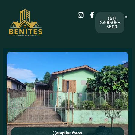
(51)
99505-
5599
ampliar fotos