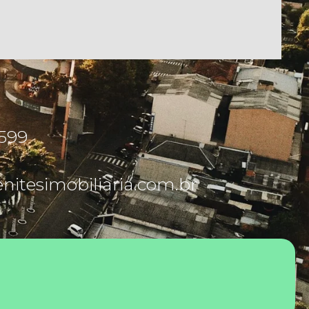
5599
itesimobiliaria.com.br