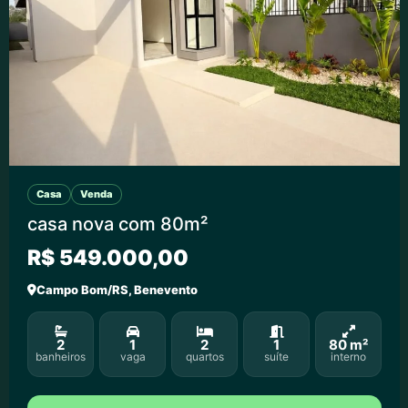
Casa
Venda
casa nova com 80m²
R$ 549.000,00
Campo Bom/RS, Benevento
2
1
2
1
80 m²
banheiros
vaga
quartos
suíte
interno