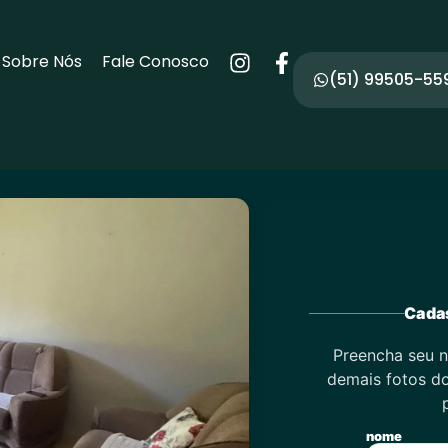
Sobre Nós
Fale Conosco
(51) 99505-55
Cadas
Preencha seu n
demais fotos do
nome