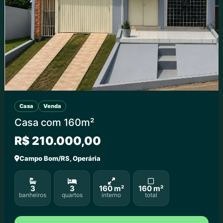
Casa
Venda
Casa com 160m²
R$ 210.000,00
Campo Bom/RS, Operária
3
3
160 m²
160 m²
banheiros
quartos
interno
total