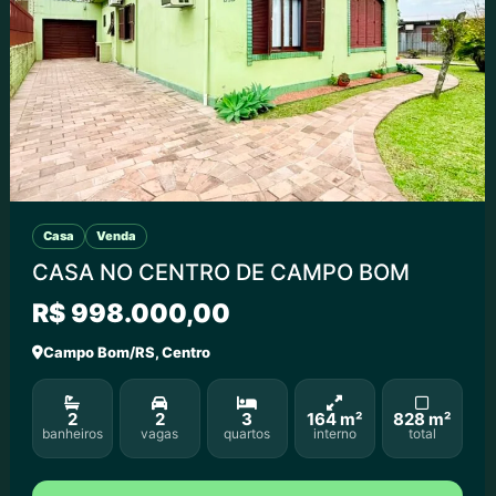
Casa
Venda
CASA NO CENTRO DE CAMPO BOM
R$ 998.000,00
Campo Bom/RS, Centro
2
2
3
164 m²
828 m²
banheiros
vagas
quartos
interno
total