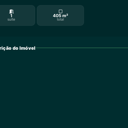
1
405 m²
suíte
total
ição do Imóvel