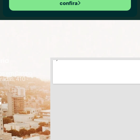
confira
ria
dos em Campo
radas, 410 -