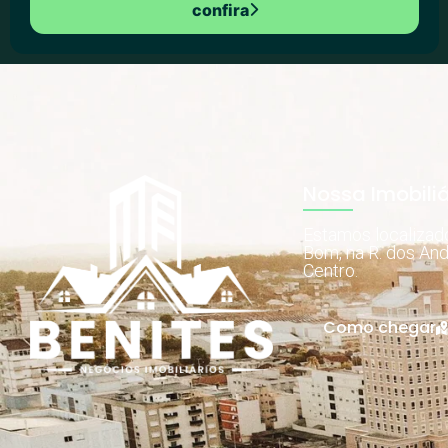
confira
Nossa Imobiliá
Estamos localiza
Bom, na R. dos And
Centro.
Como chegar