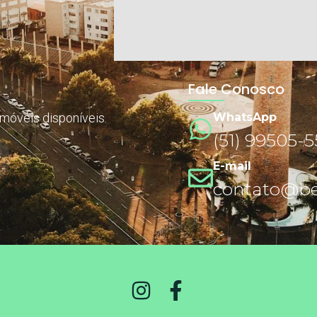
Fale Conosco
imóveis disponíveis.
WhatsApp
(51) 99505-
E-mail
contato@ben