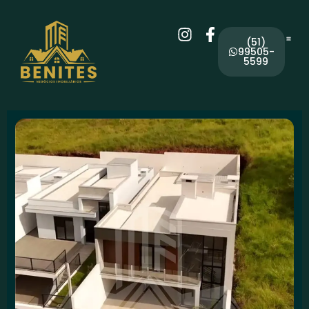
(51)
99505-
5599