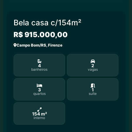
Bela casa c/154m²
R$ 915.000,00
Campo Bom/RS, Firenze
4
2
banheiros
vagas
3
1
quartos
suíte
154 m²
interno