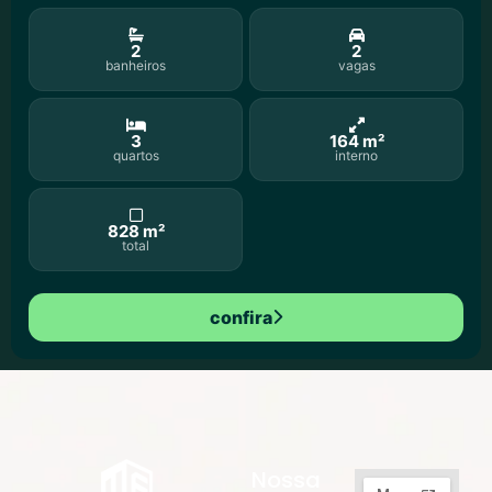
2
2
banheiros
vagas
3
164 m²
quartos
interno
828 m²
total
confira
Nossa