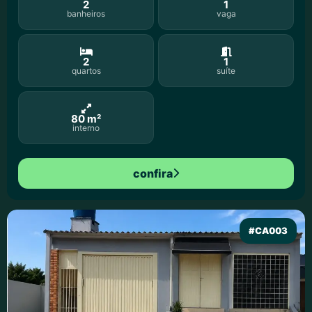
2
1
banheiros
vaga
2
1
quartos
suíte
80 m²
interno
confira
#CA003