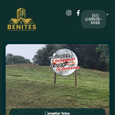
(51)
99505-
5599
ampliar fotos