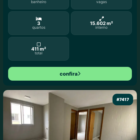
banheiro
vagas
3
15.602 m²
quartos
interno
411 m²
total
confira
#7417