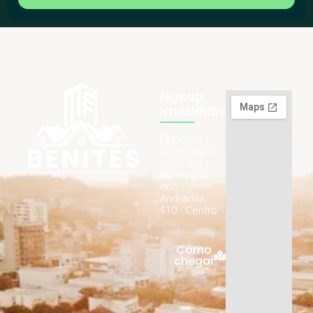
Nossa
Imobiliária
Estamos
localizados
em Campo
Bom, na R.
dos
Andradas,
410 - Centro.
Como
chegar