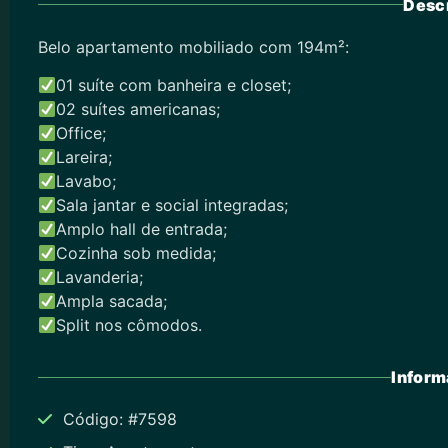
Descr
Belo apartamento mobiliado com 194m²:
01 suíte com banheira e closet;
02 suítes americanas;
Office;
Lareira;
Lavabo;
Sala jantar e social integradas;
Amplo hall de entrada;
Cozinha sob medida;
Lavanderia;
Ampla sacada;
Split nos cômodos.
Inform
Código: #7598