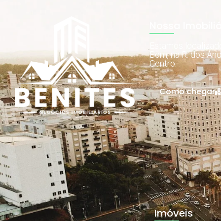
Nossa Imobiliá
Estamos localiza
Bom, na R. dos And
Centro.
Como chegar
Imóveis