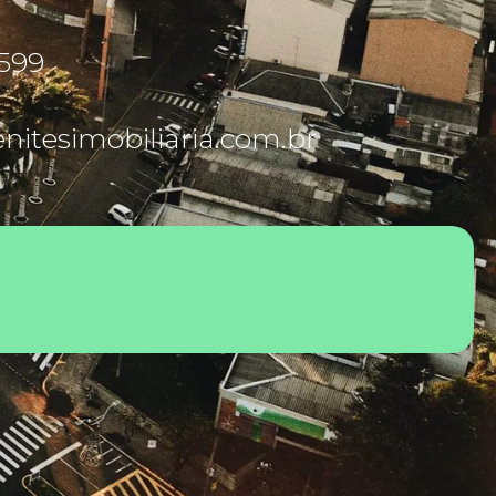
5599
itesimobiliaria.com.br