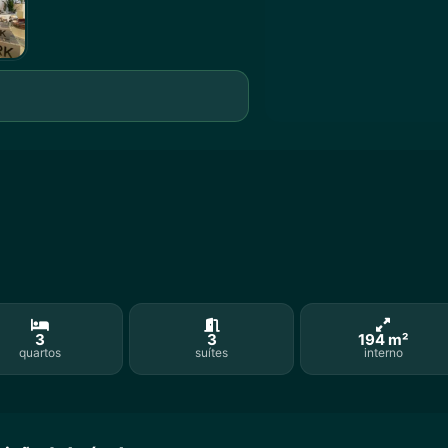
3
3
194 m²
quartos
suítes
interno