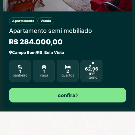
Apartamento
Venda
Apartamento semi mobiliado
R$ 284.000,00
Campo Bom/RS, Bela Vista
62,96
1
1
2
m²
banheiro
vaga
quartos
interno
confira