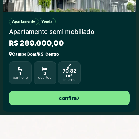
Apartamento
Venda
Apartamento semi mobiliado
R$ 289.000,00
Campo Bom/RS, Centro
70,82
1
2
m²
banheiro
quartos
interno
confira