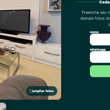
Cadas
Preencha seu n
demais fotos do
nome
whatsapp
ampliar fotos