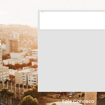
ria
dos em Campo
radas, 410 -
Fale Conosco