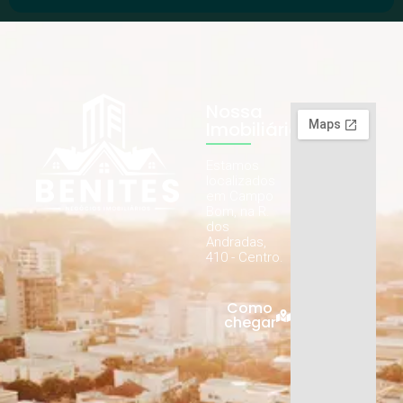
Nossa
Imobiliária
Estamos
localizados
em Campo
Bom, na R.
dos
Andradas,
410 - Centro.
Como
chegar