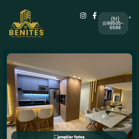
(51)
99505-
5599
ampliar fotos