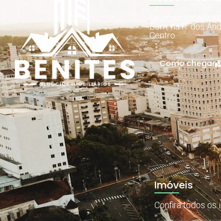
Estamos localiza
Bom, na R. dos And
Centro.
Como chegar
Imóveis
Confira todos os 