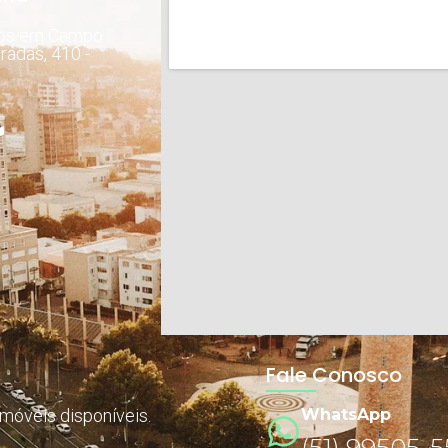
dos em Campo
radas, 410 -
Fale Conosco
imóveis disponíveis.
WhatsApp
(51) 99505-