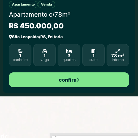
Apartamento
Venda
Apartamento c/78m²
R$ 450.000,00
São Leopoldo/RS, Feitoria
1
1
3
1
78 m²
banheiro
vaga
quartos
suíte
interno
confira
ria