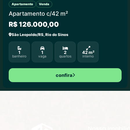
Apartamento
Venda
Apartamento c/42 m²
R$ 126.000,00
São Leopoldo/RS, Rio do Sinos
1
1
2
42 m²
banheiro
vaga
quartos
interno
confira
Nossa Imobiliá