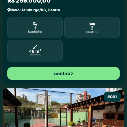
R$ 259.000,00
Novo Hamburgo/RS, Centro
1
2
banheiro
quartos
48 m²
interno
confira
#001