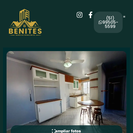
(51)
99505-
5599
ampliar fotos