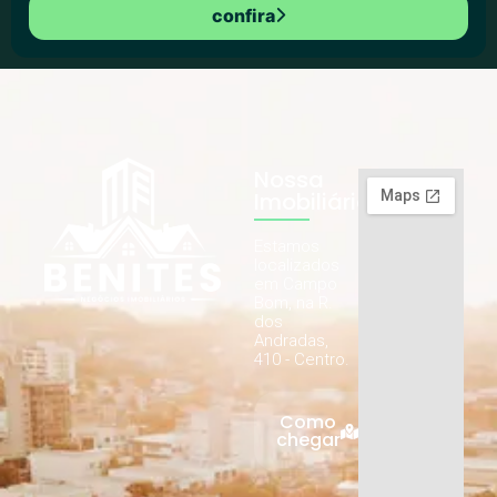
confira
Nossa
Imobiliária
Estamos
localizados
em Campo
Bom, na R.
dos
Andradas,
410 - Centro.
Como
chegar