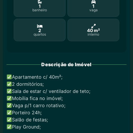
1
1
banheiro
vaga
2
40 m²
quartos
interno
Descrição do Imóvel
Apartamento c/ 40m²;
2 dormitórios;
Sala de estar c/ ventilador de teto;
Mobília fica no imóvel;
Vaga p/1 carro rotativo;
Porteiro 24h;
Salão de festas;
Play Ground;