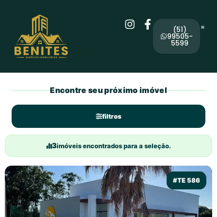
(51)
99505-
5599
Encontre seu próximo imóvel
filtros
3
imóveis encontrados para a seleção.
#TE 586