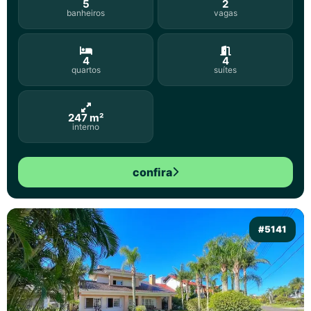
5
2
banheiros
vagas
4
4
quartos
suítes
247 m²
interno
confira
#5141