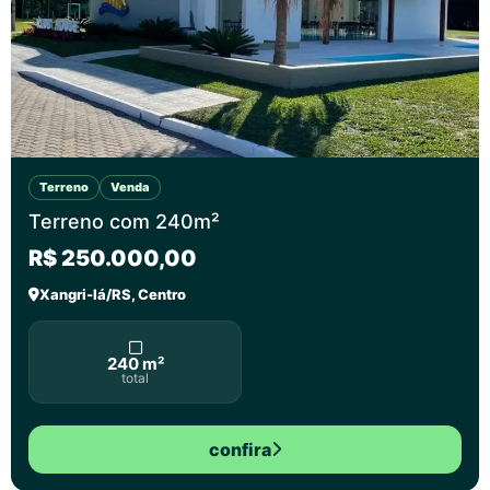
Terreno
Venda
Terreno com 240m²
R$ 250.000,00
Xangri-lá/RS, Centro
240 m²
total
confira