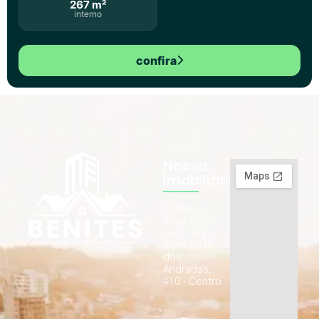
267 m²
interno
confira
Nossa
Imobiliária
Estamos
localizados
em Campo
Bom, na R.
dos
Andradas,
410 - Centro.